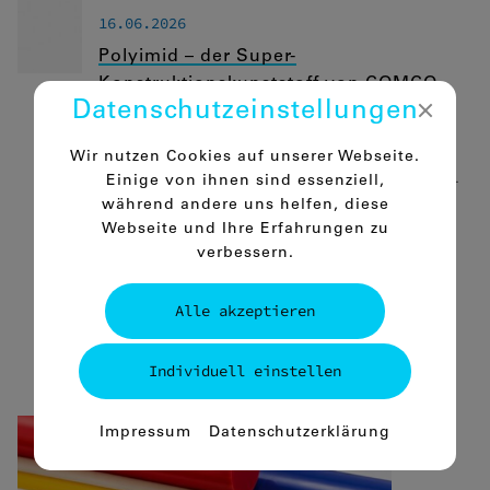
16.06.2026
Polyimid – der Super-
Konstruktionskunststoff von COMCO
Datenschutz­einstellungen
EPP
COMCO EPP fertigt und liefert Polyimid, den
Wir nutzen Cookies auf unserer Webseite.
leistungsfähigsten Thermoplast im Sortiment.
Einige von ihnen sind essenziell,
Betriebstemperaturbereich von -269 °C bis
während andere uns helfen, diese
+400 °C, hohe Verschleißbeständigkeit,
Webseite und Ihre Erfahrungen zu
stabiles Reibungsniveau und sehr gute
verbessern.
elektrische Isolierung. Erhältlich in fünf
Varianten.
Alle akzeptieren
mehr
Individuell einstellen
Essenziell
Impressum
Datenschutzerklärung
Essenzielle Cookies ermöglichen
grundlegende Funktionen und sind für