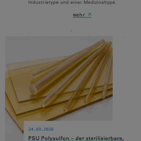
Industrietype und einer Medizinaltype.
verfolgen.
mehr
Google Tag Manager
Externe Medien
Wenn Cookies von externen Medien
akzeptiert werden, bedarf der Zugriff auf
externe Inhalte keiner manuellen
Zustimmung mehr.
Eingebettete Inhalte
24.03.2026
PSU Polysulfon – der sterilisierbare,