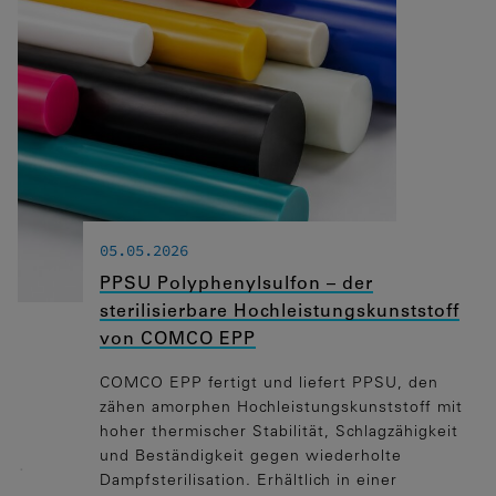
die einwandfreie Funktion der Website
dringend erforderlich.
Spracheinstellungen
Statistiken
Diese Cookies erfassen anonyme
Statistiken. Diese Informationen helfen
uns zu verstehen, wie wir unsere Website
05.05.2026
noch weiter optimieren können.
PPSU Polyphenylsulfon – der
Google Analytics
sterilisierbare Hochleistungskunststoff
von COMCO EPP
Marketing
COMCO EPP fertigt und liefert PPSU, den
Marketing Cookies werden von
zähen amorphen Hochleistungskunststoff mit
Drittanbietern oder Publishern
hoher thermischer Stabilität, Schlagzähigkeit
verwendet, um personalisierte Werbung
und Beständigkeit gegen wiederholte
anzuzeigen. Sie tun dies, indem sie
Dampfsterilisation. Erhältlich in einer
Besucher über Websites hinweg