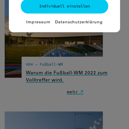
Individuell einstellen
Essenziell
Impressum
Datenschutzerklärung
Essenzielle Cookies ermöglichen
grundlegende Funktionen und sind für
die einwandfreie Funktion der Website
dringend erforderlich.
Spracheinstellungen
#04 – Fußball-WM
Warum die Fußball-WM 2022 zum
Statistiken
Volltreffer wird.
Diese Cookies erfassen anonyme
Statistiken. Diese Informationen helfen
mehr
uns zu verstehen, wie wir unsere Website
noch weiter optimieren können.
Google Analytics
Marketing