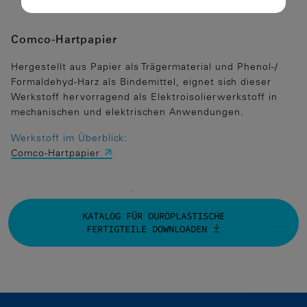
Essenzielle Cookies ermöglichen
grundlegende Funktionen und sind für
die einwandfreie Funktion der Website
Comco-Hartpapier
dringend erforderlich.
Hergestellt aus Papier als Trägermaterial und Phenol-/
Spracheinstellungen
Formaldehyd-Harz als Bindemittel, eignet sich dieser
Werkstoff hervorragend als Elektroisolierwerkstoff in
Statistiken
mechanischen und elektrischen Anwendungen.
Diese Cookies erfassen anonyme
Werkstoff im Überblick:
Statistiken. Diese Informationen helfen
Comco-Hartpapier
uns zu verstehen, wie wir unsere Website
noch weiter optimieren können.
Google Analytics
KATALOG FÜR DUROPLASTISCHE
FERTIGTEILE DOWNLOADEN
Marketing
Marketing Cookies werden von
Drittanbietern oder Publishern
verwendet, um personalisierte Werbung