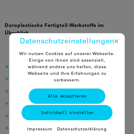
Duroplastische Fertigteil-Werkstoffe im
Überblick
Datenschutz­einstellungen
Wir nutzen Cookies auf unserer Webseite.
Comco-Hartpapier
Einige von ihnen sind essenziell,
Comco-Baumwollhartgewebe
während andere uns helfen, diese
Webseite und Ihre Erfahrungen zu
Comco-Glashartgewebe
verbessern.
Comco-Glashartmatte
Alle akzeptieren
Comco-Hochtemperaturwerkstoffe
Individuell einstellen
Comco-Kunstharzpressholz
Essenziell
Comco-Lötmaskenmaterial
Impressum
Datenschutzerklärung