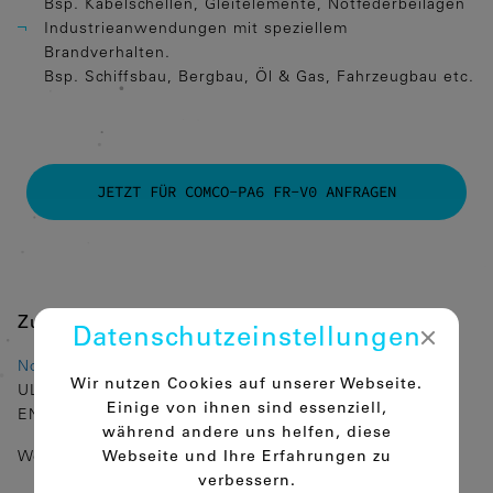
Bsp. Kabelschellen, Gleitelemente, Notfederbeilagen
Industrieanwendungen mit speziellem
Brandverhalten.
Bsp. Schiffsbau, Bergbau, Öl & Gas, Fahrzeugbau etc.
JETZT FÜR COMCO-PA6 FR-V0 ANFRAGEN
Zulassungen
Datenschutz­einstellungen
Norm:
Wir nutzen Cookies auf unserer Webseite.
UL94
Einige von ihnen sind essenziell,
EN45545-2 (02/2016; 10/2020)
während andere uns helfen, diese
Weitere Zulassungen auf Anfrage!
Webseite und Ihre Erfahrungen zu
verbessern.