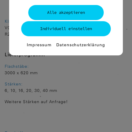
Alle akzeptieren
Klassifizierung:
Individuell einstellen
V0
R22, R23, R24, R26
Essenziell
Impressum
Datenschutzerklärung
Essenzielle Cookies ermöglichen
Lieferprogramm
grundlegende Funktionen und sind für
die einwandfreie Funktion der Website
Flachstäbe:
dringend erforderlich.
3000 x 620 mm
Spracheinstellungen
Stärken:
6, 10, 16, 20, 30, 40 mm
Statistiken
Weitere Stärken auf Anfrage!
Diese Cookies erfassen anonyme
Statistiken. Diese Informationen helfen
uns zu verstehen, wie wir unsere Website
noch weiter optimieren können.