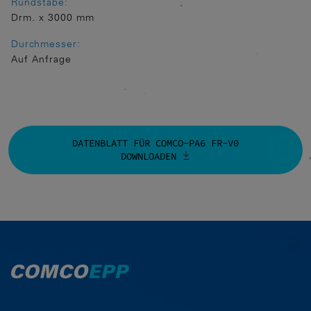
Rundstäbe:
Google Analytics
Drm. x 3000 mm
Durchmesser:
Marketing
Auf Anfrage
Marketing Cookies werden von
Drittanbietern oder Publishern
verwendet, um personalisierte Werbung
anzuzeigen. Sie tun dies, indem sie
Besucher über Websites hinweg
DATENBLATT FÜR COMCO-PA6 FR-V0
verfolgen.
DOWNLOADEN
Google Tag Manager
Externe Medien
Wenn Cookies von externen Medien
akzeptiert werden, bedarf der Zugriff auf
externe Inhalte keiner manuellen
Zustimmung mehr.
Eingebettete Inhalte