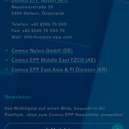
Comco EPP GmbH (AT)
Neualmerstraße 33
Marketing
5400 Hallein, Österreich
Marketing Cookies werden von
Telefon:
+43 6245 70 000
Drittanbietern oder Publishern
Fax: +43 6245 70 000 70
verwendet, um personalisierte Werbung
Mail:
info@comco-epp.com
anzuzeigen. Sie tun dies, indem sie
Besucher über Websites hinweg
Comco Nylon GmbH (DE)
verfolgen.
Comco EPP Middle East FZCO (AE)
Google Tag Manager
Comco EPP East Asia & PI Division (KR)
Externe Medien
Wenn Cookies von externen Medien
akzeptiert werden, bedarf der Zugriff auf
Newsletter
externe Inhalte keiner manuellen
Zustimmung mehr.
Das Wichtigste auf einen Blick, bequem in Ihr
Postfach. Jetzt zum Comco EPP Newsletter anmelden:
Eingebettete Inhalte