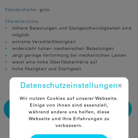
Standardfarbe:
grün
Charakteristika:
höhere Belastungen und Gleitgeschwindigkeiten sind
möglich
extreme Verschleißfestigkeit
widersteht hohen mechanischen Belastungen
zeigt geringe Verformung bei mechanischen Lasten
weist eine hohe Oberflächenhärte auf
hohe Festigkeit und Steifigkeit
Datenschutz­einstellungen
Wir nutzen Cookies auf unserer Webseite.
KATALOG FÜR THERMOPLASTISCHE
Einige von ihnen sind essenziell,
FERTIGTEILE DOWNLOADEN
während andere uns helfen, diese
Webseite und Ihre Erfahrungen zu
verbessern.