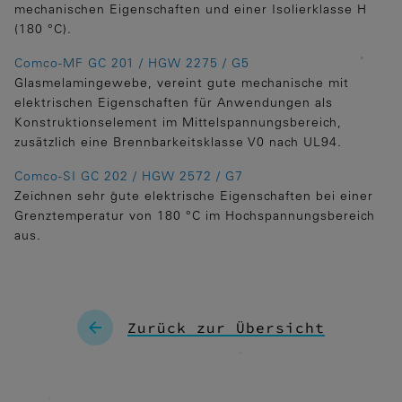
mechanischen Eigenschaften und einer Isolierklasse H
Statistiken
(180 °C).
Diese Cookies erfassen anonyme
Statistiken. Diese Informationen helfen
Comco-MF GC 201 / HGW 2275 / G5
uns zu verstehen, wie wir unsere Website
Glasmelamingewebe, vereint gute mechanische mit
noch weiter optimieren können.
elektrischen Eigenschaften für Anwendungen als
Konstruktionselement im Mittelspannungsbereich,
Google Analytics
zusätzlich eine Brennbarkeitsklasse V0 nach UL94.
Comco-SI GC 202 / HGW 2572 / G7
Marketing
Zeichnen sehr gute elektrische Eigenschaften bei einer
Marketing Cookies werden von
Grenztemperatur von 180 °C im Hochspannungsbereich
Drittanbietern oder Publishern
aus.
verwendet, um personalisierte Werbung
anzuzeigen. Sie tun dies, indem sie
Besucher über Websites hinweg
verfolgen.
Zurück zur Übersicht
Google Tag Manager
Externe Medien