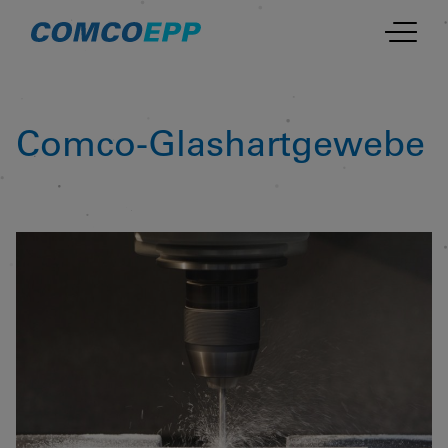
Comco-Glashartgewebe