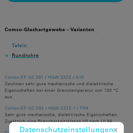
Comco-Glashartgewebe – Varianten
Tafeln
Rundrohre
Comco-EP GC 201 / HGW 2372 / G10
Zeichnen sehr gute mechanische und dielektrische
Eigenschaften bei einer Grenztemperatur von 130 °C
aus.
Comco-EP GC 202 / HGW 2372.1 / FR4
Sehr gute mechanische, dielektrische Eigenschaften.
Zusätzlich eine Brennbarkeitsklasse V0 nach UL94.
Datenschutz­einstellungen