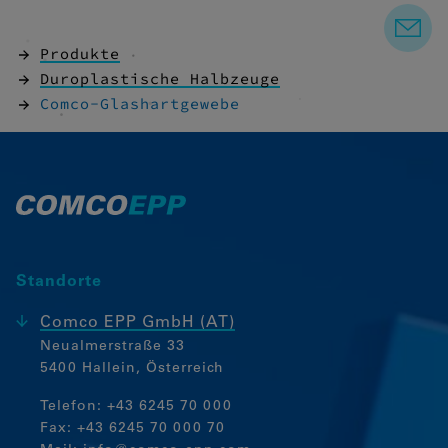
Wenn Cookies von externen Medien
akzeptiert werden, bedarf der Zugriff auf
Produkte
externe Inhalte keiner manuellen
Duroplastische Halbzeuge
Zustimmung mehr.
Comco-Glashartgewebe
Eingebettete Inhalte
Standorte
Comco EPP GmbH (AT)
Neualmerstraße 33
5400 Hallein, Österreich
Telefon:
+43 6245 70 000
Fax: +43 6245 70 000 70