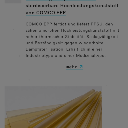
sterilisierbare Hochleistungskunststoff
Diese Cookies erfassen anonyme
von COMCO EPP
Statistiken. Diese Informationen helfen
uns zu verstehen, wie wir unsere Website
COMCO EPP fertigt und liefert PPSU, den
noch weiter optimieren können.
zähen amorphen Hochleistungskunststoff mit
Google Analytics
hoher thermischer Stabilität, Schlagzähigkeit
und Beständigkeit gegen wiederholte
Dampfsterilisation. Erhältlich in einer
Marketing
Industrietype und einer Medizinaltype.
Marketing Cookies werden von
mehr
Drittanbietern oder Publishern
verwendet, um personalisierte Werbung
anzuzeigen. Sie tun dies, indem sie
Besucher über Websites hinweg
verfolgen.
Google Tag Manager
Externe Medien