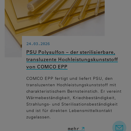
Wenn Cookies von externen Medien
akzeptiert werden, bedarf der Zugriff auf
externe Inhalte keiner manuellen
Zustimmung mehr.
Eingebettete Inhalte
24.03.2026
PSU Polysulfon – der sterilisierbare,
transluzente Hochleistungskunststoff
von COMCO EPP
COMCO EPP fertigt und liefert PSU, den
transluzenten Hochleistungskunststoff mit
charakteristischem Bernsteinstich. Er vereint
Wärmebeständigkeit, Kriechbeständigkeit,
Strahlungs- und Sterilisationsbeständigkeit
und ist für direkten Lebensmittelkontakt
zugelassen.
mehr