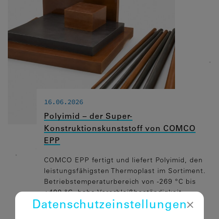
16.06.2026
Polyimid – der Super-
Konstruktionskunststoff von COMCO
EPP
COMCO EPP fertigt und liefert Polyimid, den
leistungsfähigsten Thermoplast im Sortiment.
Betriebstemperaturbereich von -269 °C bis
+400 °C, hohe Verschleißbeständigkeit,
Datenschutz­einstellungen
stabiles Reibungsniveau und sehr gute
elektrische Isolierung. Erhältlich in fünf