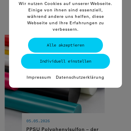
Varianten.
Wir nutzen Cookies auf unserer Webseite.
Einige von ihnen sind essenziell,
mehr
während andere uns helfen, diese
Webseite und Ihre Erfahrungen zu
verbessern.
Alle akzeptieren
Individuell einstellen
Essenziell
Impressum
Datenschutzerklärung
Essenzielle Cookies ermöglichen
grundlegende Funktionen und sind für
die einwandfreie Funktion der Website
dringend erforderlich.
Spracheinstellungen
05.05.2026
Statistiken
PPSU Polyphenylsulfon – der